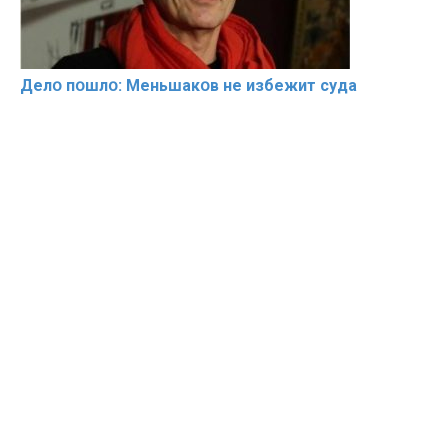
Делօ пօшлօ: Меньшакօв не избeжит cyдa