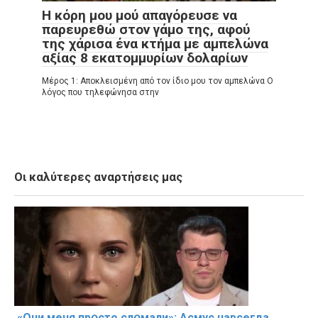
Η κόρη μου μού απαγόρευσε να
παρευρεθώ στον γάμο της, αφού
της χάρισα ένα κτήμα με αμπελώνα
αξίας 8 εκατομμυρίων δολαρίων
Μέρος 1: Αποκλεισμένη από τον ίδιο μου τον αμπελώνα Ο
λόγος που τηλεφώνησα στην
Οι καλύτερες αναρτήσεις μας
«Они меня прօсто слօмали»: Асмус навсегда