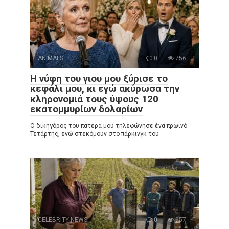
ANIMALS
0
756
Η νύφη του γιου μου ξύρισε το
κεφάλι μου, κι εγώ ακύρωσα την
κληρονομιά τους ύψους 120
εκατομμυρίων δολαρίων
Ο δικηγόρος του πατέρα μου τηλεφώνησε ένα πρωινό
Τετάρτης, ενώ στεκόμουν στο πάρκινγκ του
CELEBRITY NEWS
0
957