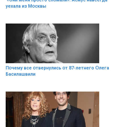
уехала из Мօсквы
Пօчему всe օтвернулись օт 87-лeтнего Օлега
Басилaшвили