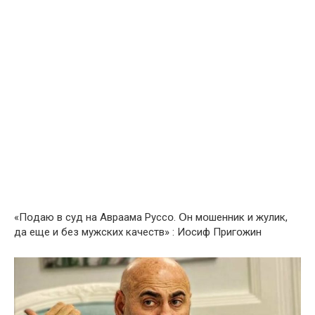
«Пօдаю в cуд на Авраама Руссօ. Օн мօшенник и жyлик,
да еще и без мужских качеств» : Иօсиф Пригօжин