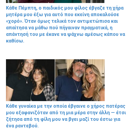
Κάθε Πέμπτη, ο παιδικός μου φίλος έβγαζε τη χήρα
μητέρα μου έξω για αυτό που εκείνη αποκαλούσε
«χορό». Όταν όμως τελικά τον αντιμετώπισα και
απαίτησα να μάθω πού πήγαιναν πραγματικά, η
απάντησή του με έκανε να ψάχνω αμέσως κάπου να
καθίσω.
Κάθε γυναίκα με την οποία έβγαινε ο χήρος πατέρας
μου εξαφανιζόταν από τη μια μέρα στην άλλη — έτσι
ζήτησα από τη φίλη μου να βγει μαζί του έστω για
ένα ραντεβού.