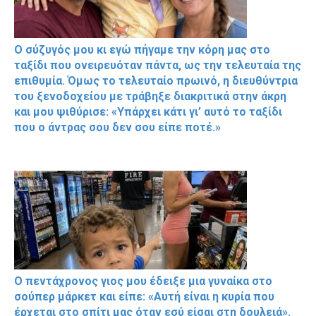
Ο σύζυγός μου κι εγώ πήγαμε την κόρη μας στο
ταξίδι που ονειρευόταν πάντα, ως την τελευταία της
επιθυμία. Όμως το τελευταίο πρωινό, η διευθύντρια
του ξενοδοχείου με τράβηξε διακριτικά στην άκρη
και μου ψιθύρισε: «Υπάρχει κάτι γι’ αυτό το ταξίδι
που ο άντρας σου δεν σου είπε ποτέ.»
Ο πεντάχρονος γιος μου έδειξε μια γυναίκα στο
σούπερ μάρκετ και είπε: «Αυτή είναι η κυρία που
έρχεται στο σπίτι μας όταν εσύ είσαι στη δουλειά».