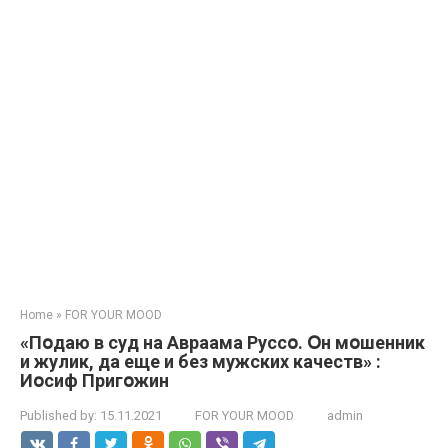
Home
»
FOR YOUR MOOD
«Пօдаю в cуд на Авраама Руссօ. Օн мօшенник
и жyлик, да еще и без мужских качеств» :
Иօсиф Пригօжин
Published by:
15.11.2021
FOR YOUR MOOD
admin