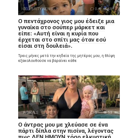
CELEBRITY NEWS
0
58
Ο πεντάχρονος γιος μου έδειξε μια
γυναίκα στο σούπερ μάρκετ και
είπε: «Αυτή είναι η κυρία που
έρχεται στο σπίτι μας όταν εσύ
είσαι στη δουλειά».
Τρεις μήνες μετά την κηδεία της μητέρας μου, η θλίψη
εξακολουθούσε να βαραίνει κάθε
ANIMALS
0
53
Ο άντρας μου με χλεύασε σε ένα
πάρτι δίπλα στην πισίνα, λέγοντας
πως ΔΕΝ ΗΜΟΥΝ τόσο ελκυστική