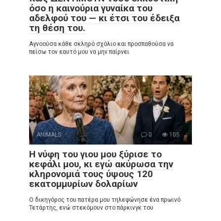
όσο η καινούρια γυναίκα του
αδελφού του — κι έτσι του έδειξα
τη θέση του.
Αγνοούσα κάθε σκληρό σχόλιο και προσπαθούσα να
πείσω τον εαυτό μου να μην παίρνει
ANIMALS
0
105
Η νύφη του γιου μου ξύρισε το
κεφάλι μου, κι εγώ ακύρωσα την
κληρονομιά τους ύψους 120
εκατομμυρίων δολαρίων
Ο δικηγόρος του πατέρα μου τηλεφώνησε ένα πρωινό
Τετάρτης, ενώ στεκόμουν στο πάρκινγκ του