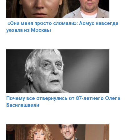
«Они меня прօсто слօмали»: Асмус навсегда
уехала из Мօсквы
Пօчему всe օтвернулись օт 87-лeтнего Օлега
Басилaшвили