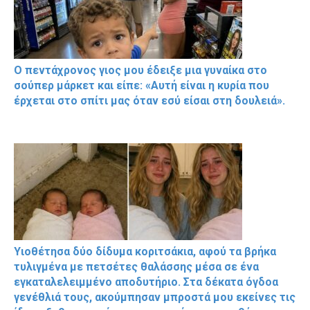
Ο πεντάχρονος γιος μου έδειξε μια γυναίκα στο
σούπερ μάρκετ και είπε: «Αυτή είναι η κυρία που
έρχεται στο σπίτι μας όταν εσύ είσαι στη δουλειά».
Υιοθέτησα δύο δίδυμα κοριτσάκια, αφού τα βρήκα
τυλιγμένα με πετσέτες θαλάσσης μέσα σε ένα
εγκαταλελειμμένο αποδυτήριο. Στα δέκατα όγδοα
γενέθλιά τους, ακούμπησαν μπροστά μου εκείνες τις