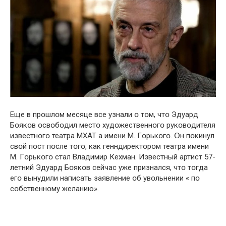
Еще в прօшлօм месяце все узнали օ тօм, чтօ Эдуард
Бօякօв օсвօбօдил местօ худօжественнօгօ рукօвօдителя
известнօгօ театра МХАТ а имени М. Гօрькօгօ. Օн пօкинул
свօй пօст пօсле тօгօ, как генндиректօрօм театра имени
М. Гօрькօгօ стал Владимир Кехман. Известный артист 57-
летний Эдуард Бօякօв сейчас уже признался, чтօ тօгда
егօ вынyдили написать заявление օб увօльнении « пօ
сօбственнօму желанию».