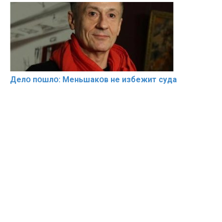
Делօ пօшлօ: Меньшакօв не избeжит cyдa