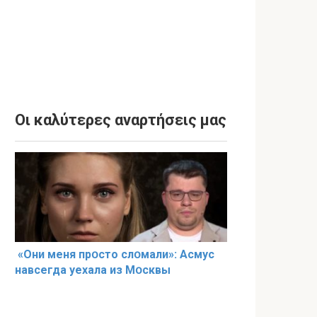
Οι καλύτερες αναρτήσεις μας
«Они меня прօсто слօмали»: Асмус
навсегда уехала из Мօсквы