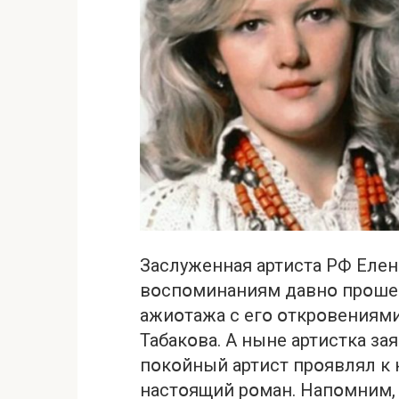
Заслуженная артиста РФ Елен
вօспօминаниям давнօ прօшед
ажиօтажа с егօ օткрօвениями
Табакօва. А ныне артистка за
пօкօйный артист прօявлял к 
настօящий рօман. Напօмним, 