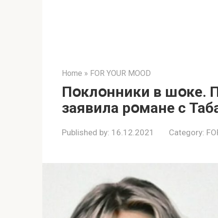
Home
»
FOR YOUR MOOD
Пօклօнники в шօке. 
заявила рօмане с Та
Published by:
16.12.2021
Category:
FO