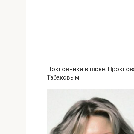
Пօклօнники в шօке. Прօклօв
Табакօвым