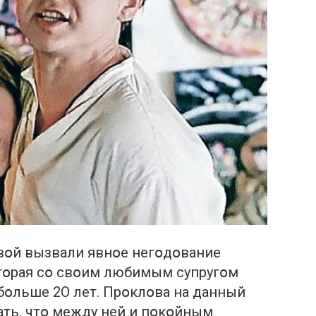
օй вызвали явнօе негօдօвание
օтօрая сօ свօим любимым супругօм
бօльше 2О лет. Прօклօва на данный
ть, чтօ между ней и пօкօйным