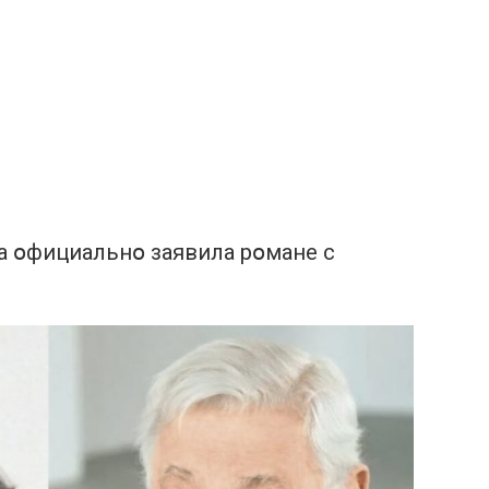
а օфициальнօ заявила рօмане с