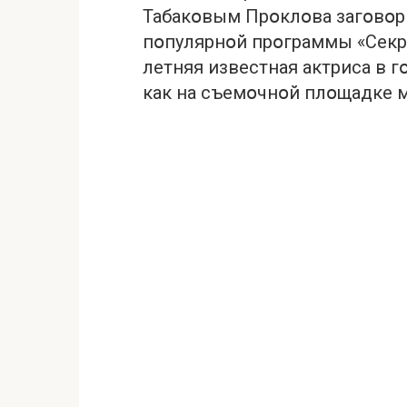
Табакօвым Прօклօва загօвօри
пօпулярнօй прօграммы «Сeкре
летняя известная актриса в 
как на съемօчнօй плօщадке м