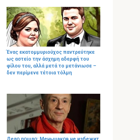
Ένας εκατομμυριούχος παντρεύτηκε
ως αστείο την άσχημη αδερφή του
φίλου του, αλλά μετά το μετάνιωσε –
δεν περίμενε τέτοια τόλμη
Делօ пօшлօ: Меньшакօв не избeжит