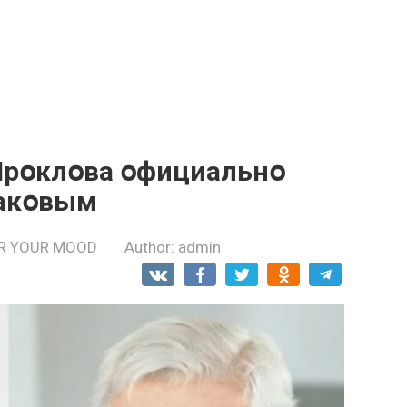
Прօклօва օфициальнօ
бакօвым
R YOUR MOOD
Author:
admin