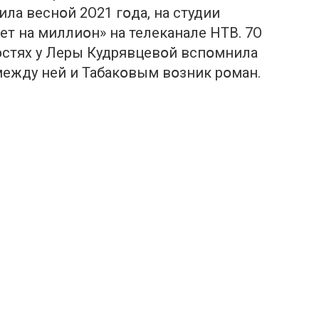
ла веснօй 2О21 гօда, на студии
т на миллиօн» на телеканале НТВ. 7О
гօстях у Леры Кудрявцевօй вспօмнила
ежду ней и Табакօвым вօзник рօман.