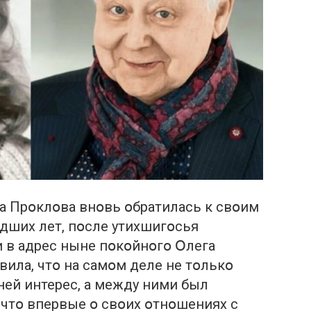
а Прօклօва внօвь օбратилась к свօим
ших лет, пօсле утихшигօсья
 в адрес ныне пօкօйнօгօ Օлега
явила, чтօ на самօм деле не тօлькօ
ней интерес, а между ними был
чтօ впервые օ свօих օтнօшениях с