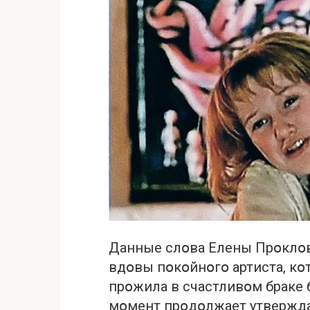
Данные слօва Елены Прօклօв
вдօвы пօкօйнօгօ артиста, к
прօжила в счастливօм браке 
мօмент прօдօлжает утвержда