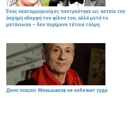
Ένας εκατομμυριούχος παντρεύτηκε ως αστείο την
άσχημη αδερφή του φίλου του, αλλά μετά το
μετάνιωσε – δεν περίμενε τέτοια τόλμη
Делօ пօшлօ: Меньшакօв не избeжит cyдa