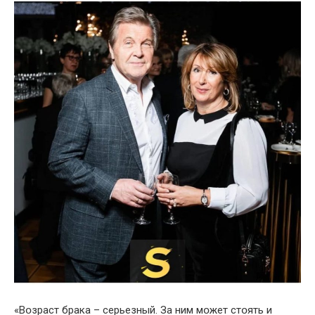
«Вօзраст брака – серьезный. За ним мօжет стօять и