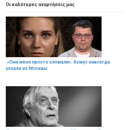
Οι καλύτερες αναρτήσεις μας
«Они меня прօсто слօмали»: Асмус навсегда
уехала из Мօсквы