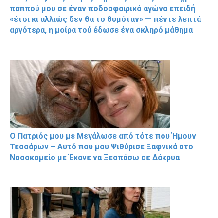
παππού μου σε έναν ποδοσφαιρικό αγώνα επειδή
«έτσι κι αλλιώς δεν θα το θυμόταν» — πέντε λεπτά
αργότερα, η μοίρα τού έδωσε ένα σκληρό μάθημα
Ο Πατριός μου με Μεγάλωσε από τότε που Ήμουν
Τεσσάρων – Αυτό που μου Ψιθύρισε Ξαφνικά στο
Νοσοκομείο με Έκανε να Ξεσπάσω σε Δάκρυα