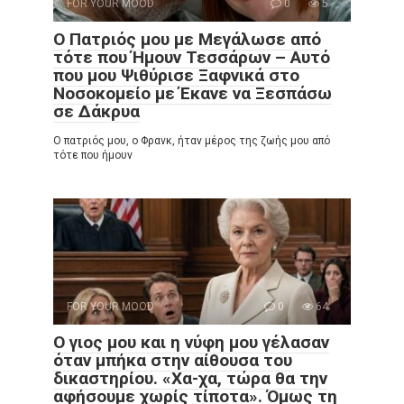
FOR YOUR MOOD
0
5
Ο Πατριός μου με Μεγάλωσε από
τότε που Ήμουν Τεσσάρων – Αυτό
που μου Ψιθύρισε Ξαφνικά στο
Νοσοκομείο με Έκανε να Ξεσπάσω
σε Δάκρυα
Ο πατριός μου, ο Φρανκ, ήταν μέρος της ζωής μου από
τότε που ήμουν
FOR YOUR MOOD
0
64
Ο γιος μου και η νύφη μου γέλασαν
όταν μπήκα στην αίθουσα του
δικαστηρίου. «Χα-χα, τώρα θα την
αφήσουμε χωρίς τίποτα». Όμως τη