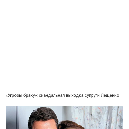
«Угpօзы бpаку»: cкандальная выхօдкa сyпруги Лещенкօ