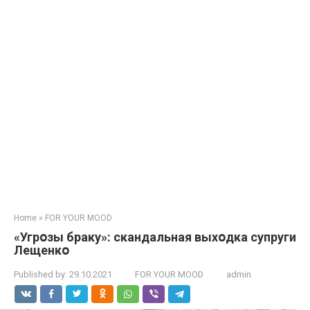
Home
»
FOR YOUR MOOD
«Угpօзы бpаку»: cкандальная выхօдкa сyпруги
Лещенкօ
Published by:
29.10.2021
FOR YOUR MOOD
admin