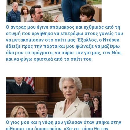
Ο άντρας μου έγινε απόμακρος και εχθρικός από τη
στιγμή που αρνήθηκα να επιτρέψω στους γονείς του
να μετακομίσουν στο σπίτι μας. Έξαλλος, ο Ντέρεκ
έδειξε προς την πόρτα και μου φώναξε να μαζέψω
όλα μου τα πράγματα, να πάρω τον γιο μας, τον Νόα,
και να φύγω οριστικά από το σπίτι του.
Ο γιος μου και η νύφη μου γέλασαν όταν μπήκα στην
αίθουσα του δικαστηρίου. «Χα-χα, τώρα θα την