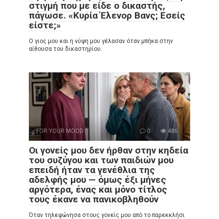
στιγμή που με είδε ο δικαστής,
πάγωσε. «Κυρία Έλενορ Βανς; Εσείς
είστε;»
Ο γιος μου και η νύφη μου γέλασαν όταν μπήκα στην
αίθουσα του δικαστηρίου.
FOR YOUR MOOD
0
486
Οι γονείς μου δεν ήρθαν στην κηδεία
του συζύγου και των παιδιών μου
επειδή ήταν τα γενέθλια της
αδελφής μου — όμως έξι μήνες
αργότερα, ένας και μόνο τίτλος
τους έκανε να πανικοβληθούν
Όταν τηλεφώνησα στους γονείς μου από το παρεκκλήσι