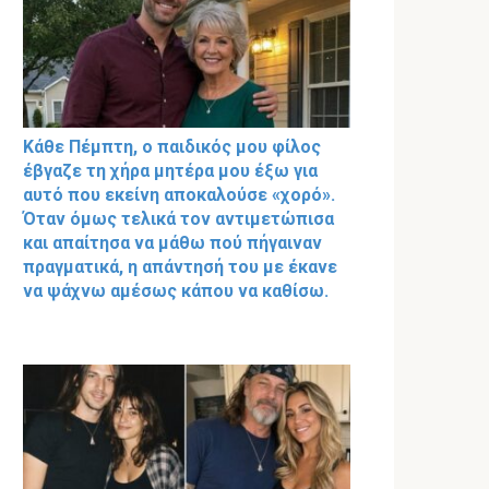
Κάθε Πέμπτη, ο παιδικός μου φίλος
έβγαζε τη χήρα μητέρα μου έξω για
αυτό που εκείνη αποκαλούσε «χορό».
Όταν όμως τελικά τον αντιμετώπισα
και απαίτησα να μάθω πού πήγαιναν
πραγματικά, η απάντησή του με έκανε
να ψάχνω αμέσως κάπου να καθίσω.