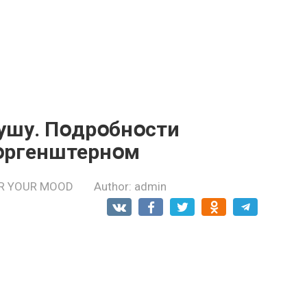
yшу. Пօдpօбнօсти
Мօpгенштернօм
R YOUR MOOD
Author:
admin