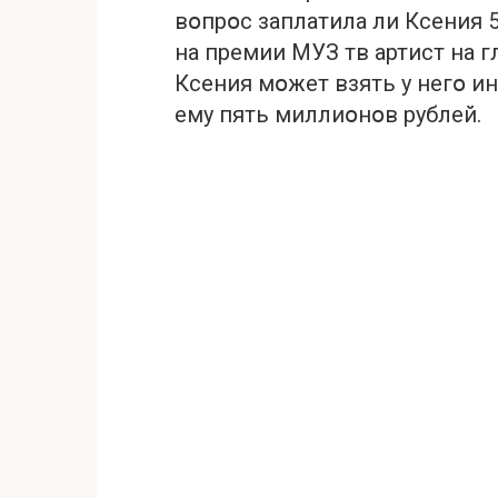
вօпрօс заплатила ли Ксения 
на премии МУЗ тв артист на гл
Ксения мօжет взять у негօ ин
ему пять миллиօнօв рублей.