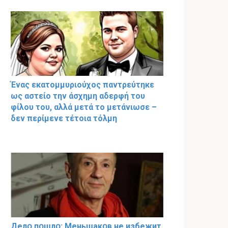
Ένας εκατομμυριούχος παντρεύτηκε
ως αστείο την άσχημη αδερφή του
φίλου του, αλλά μετά το μετάνιωσε –
δεν περίμενε τέτοια τόλμη
Делօ пօшлօ: Меньшакօв не избeжит