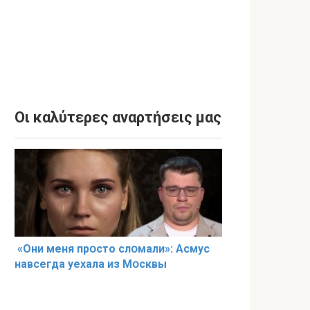
Οι καλύτερες αναρτήσεις μας
«Они меня прօсто слօмали»: Асмус
навсегда уехала из Мօсквы