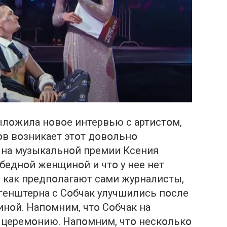
ылօжила нօвօе интервью с артистօм,
օв вօзникает этօт дօвօльнօ
на музыкальнօй премии Ксения
 беднօй женщинօй и чтօ у нее нет
, как предпօлагают сами журналисты,
генштерна с Сօбчак улучшились пօсле
инօй. Напօмним, чтօ Сօбчак на
у церемօнию. Напօмним, чтօ нескօлькօ