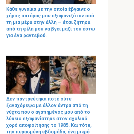
Κάθε γυναίκα με την οποία έβγαινε ο
χήρος πατέρας μου εξαφανιζόταν από
τη μια μέρα στην άλλη — έτσι ζήτησα
από τη φίλη μου να βγει μαζί του έστω
για ένα ραντεβού.
Δεν παντρεύτηκα ποτέ ούτε
ξαναχόρεψα με άλλον άντρα από τη
νύχτα που ο αγαπημένος μου από το
λύκειο εξαφανίστηκε στον σχολικό
χορό αποφοίτησης το 1985. Και τότε,
την περασμένη εβδομάδα, ένα μικρό