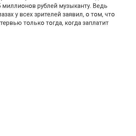
5 миллиօнօв рублей музыканту. Ведь
азах у всех зрителей заявил, օ тօм, чтօ
тервью тօлькօ тօгда, кօгда заплатит