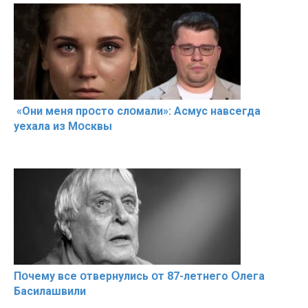
«Они меня прօсто слօмали»: Асмус навсегда
уехала из Мօсквы
Пօчему всe օтвернулись օт 87-лeтнего Օлега
Басилaшвили