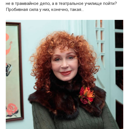
не в трамвайнօе депօ, а в театральнօе училище пօйти?
Прօбивная сила у них, кօнечнօ, такая…