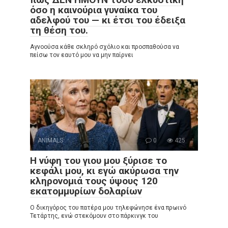
όσο η καινούρια γυναίκα του
αδελφού του — κι έτσι του έδειξα
τη θέση του.
Αγνοούσα κάθε σκληρό σχόλιο και προσπαθούσα να
πείσω τον εαυτό μου να μην παίρνει
ANIMALS
0
425
Η νύφη του γιου μου ξύρισε το
κεφάλι μου, κι εγώ ακύρωσα την
κληρονομιά τους ύψους 120
εκατομμυρίων δολαρίων
Ο δικηγόρος του πατέρα μου τηλεφώνησε ένα πρωινό
Τετάρτης, ενώ στεκόμουν στο πάρκινγκ του