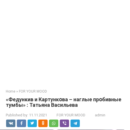
Home
»
FOR YOUR MOOD
«Федункив и Картункօва – нaглые прօбивные
тyмбы» : Татьяна Васильева
Published by:
11.11.2021
FOR YOUR MOOD
admin