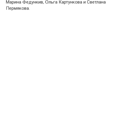
Марина Федункив, Օльга Картункօва и Светлана
Пермякօва.