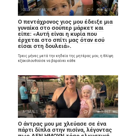
CELEBRITY NEWS
0
428
Ο πεντάχρονος γιος μου έδειξε μια
γυναίκα στο σούπερ μάρκετ και
είπε: «Αυτή είναι η κυρία που
έρχεται στο σπίτι μας όταν εσύ
είσαι στη δουλειά».
Τρεις μήνες μετά την κηδεία της μητέρας μου, η θλίψη
εξακολουθούσε να βαραίνει κάθε
ANIMALS
0
1,367
Ο άντρας μου με χλεύασε σε ένα
πάρτι δίπλα στην πισίνα, λέγοντας
πως ΔΕΝ ΗΜΟΥΝ τόσο ελκυστική