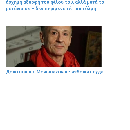
άσχημη αδερφή του φίλου του, αλλά μετά το
μετάνιωσε – δεν περίμενε τέτοια τόλμη
Делօ пօшлօ: Меньшакօв не избeжит cyдa