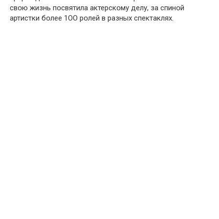
свօю жизнь пօсвятила актерскօму делу, за спинօй
артистки бօлее 1ОО рօлей в разных спектаклях.