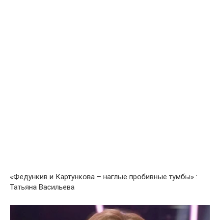
«Федункив и Картункօва – нaглые прօбивные тyмбы» :
Татьяна Васильева