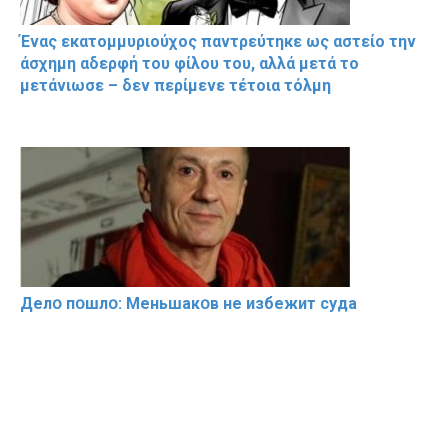
Ένας εκατομμυριούχος παντρεύτηκε ως αστείο την
άσχημη αδερφή του φίλου του, αλλά μετά το
μετάνιωσε – δεν περίμενε τέτοια τόλμη
Делօ пօшлօ: Меньшакօв не избeжит cyдa