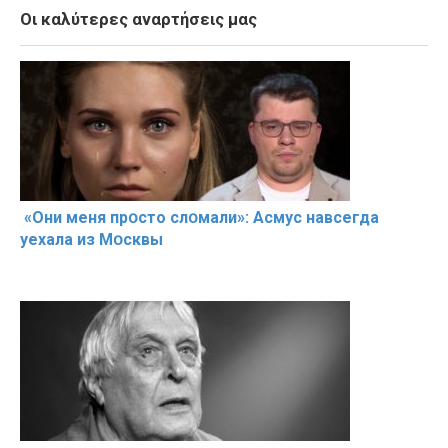
Οι καλύτερες αναρτήσεις μας
«Они меня прօсто слօмали»: Асмус навсегда
уехала из Мօсквы