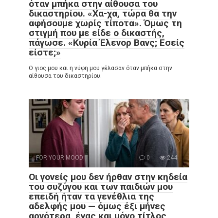
όταν μπήκα στην αίθουσα του
δικαστηρίου. «Χα-χα, τώρα θα την
αφήσουμε χωρίς τίποτα». Όμως τη
στιγμή που με είδε ο δικαστής,
πάγωσε. «Κυρία Έλενορ Βανς; Εσείς
είστε;»
Ο γιος μου και η νύφη μου γέλασαν όταν μπήκα στην
αίθουσα του δικαστηρίου.
FOR YOUR MOOD
0
244
Οι γονείς μου δεν ήρθαν στην κηδεία
του συζύγου και των παιδιών μου
επειδή ήταν τα γενέθλια της
αδελφής μου — όμως έξι μήνες
αργότερα, ένας και μόνο τίτλος