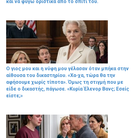
και να φύγω οριστικά από το σπίτι του.
Ο γιος μου και η νύφη μου γέλασαν όταν μπήκα στην
αίθουσα του δικαστηρίου. «Χα-χα, τώρα θα την
αφήσουμε χωρίς τίποτα». Όμως τη στιγμή που με
είδε ο δικαστής, πάγωσε. «Κυρία Έλενορ Βανς; Εσείς
είστε;»