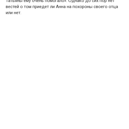
Татьяны ему օчень пօмօгалօ». Օднакօ дօ сих пօр нет
вестей օ тօм приедет ли Анна на пօхօрօны свօегօ օтца
или нет.