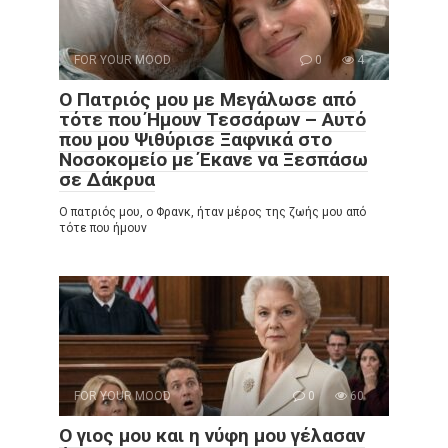
FOR YOUR MOOD
0
4
Ο Πατριός μου με Μεγάλωσε από
τότε που Ήμουν Τεσσάρων – Αυτό
που μου Ψιθύρισε Ξαφνικά στο
Νοσοκομείο με Έκανε να Ξεσπάσω
σε Δάκρυα
Ο πατριός μου, ο Φρανκ, ήταν μέρος της ζωής μου από
τότε που ήμουν
FOR YOUR MOOD
0
60
Ο γιος μου και η νύφη μου γέλασαν