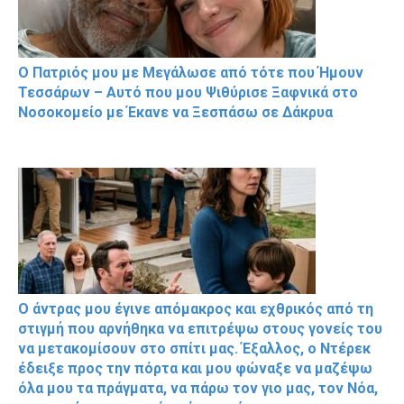
Ο Πατριός μου με Μεγάλωσε από τότε που Ήμουν
Τεσσάρων – Αυτό που μου Ψιθύρισε Ξαφνικά στο
Νοσοκομείο με Έκανε να Ξεσπάσω σε Δάκρυα
Ο άντρας μου έγινε απόμακρος και εχθρικός από τη
στιγμή που αρνήθηκα να επιτρέψω στους γονείς του
να μετακομίσουν στο σπίτι μας. Έξαλλος, ο Ντέρεκ
έδειξε προς την πόρτα και μου φώναξε να μαζέψω
όλα μου τα πράγματα, να πάρω τον γιο μας, τον Νόα,