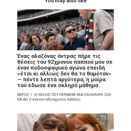
You may also like
FOR YOUR MOOD
0
12
Ένας αλαζόνας άντρας πήρε τις
θέσεις του 92χρονου παππού μου σε
έναν ποδοσφαιρικό αγώνα επειδή
«έτσι κι αλλιώς δεν θα το θυμόταν»
— πέντε λεπτά αργότερα, η μοίρα
τού έδωσε ένα σκληρό μάθημα
ΜΕΡΟΣ 1: ΟΙ ΘΕΣΕΙΣ ΠΟΥ ΠΕΡΙΜΕΝΕ ΜΙΑ ΟΛΟΚΛΗΡΗ ΖΩΗ
ΝΑ ΔΕΙ Ο ενενηνταδυάχρονος παππούς