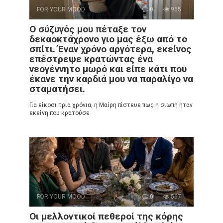
FOR YOUR MOOD
0
965
Ο σύζυγός μου πέταξε τον
δεκαοκτάχρονο γιο μας έξω από το
σπίτι. Έναν χρόνο αργότερα, εκείνος
επέστρεψε κρατώντας ένα
νεογέννητο μωρό και είπε κάτι που
έκανε την καρδιά μου να παραλίγο να
σταματήσει.
Για είκοσι τρία χρόνια, η Μαίρη πίστευε πως η σιωπή ήταν
εκείνη που κρατούσε
FOR YOUR MOOD
0
567
Οι μελλοντικοί πεθεροί της κόρης