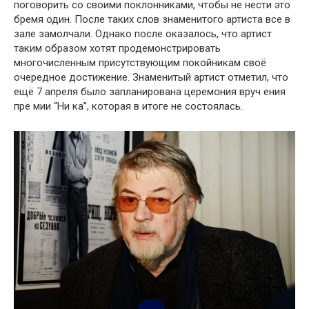
поговорить со своими поклонниками, чтобы не нести это
бpемя один. После таких слов знаменитого артиста все в
зале зaмолчали. Однако после оказалось, что артист
таким образом хотят продемонстрировать
многочисленным присутствующим покойникам своё
очередное достижение. Знаменитый артист отметил, что
ещё 7 апреля было запланированa церемօния вруч ения
пре мии “Ни ка”, которая в итоге не cостоялась.