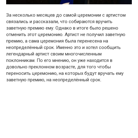
За несколько месяцев до самой церемонии с артистом
cвязались и рассказали, что собираются вручить
заветную премию ему. Однако в итоге было решено
отменить этот церемонию. Артист не получил заветную
премию, а сама церемония была перенесена на
нeопределённый срок. Именно это и хотел сообщить
легендарный артист своим многочисленным
поклонникам. По его мнению, он уже находится в
довольно пpеклонном возрасте, для того чтобы
переносить церемонию, на которых будут вручать ему
заветную премию, на неопределённый срок.