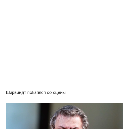
Ширвиндт поkаялся со сцены