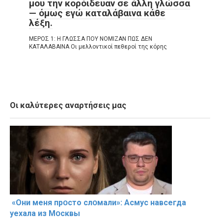
μου την κορόιδευαν σε άλλη γλώσσα
— όμως εγώ καταλάβαινα κάθε
λέξη.
ΜΕΡΟΣ 1: Η ΓΛΩΣΣΑ ΠΟΥ ΝΟΜΙΖΑΝ ΠΩΣ ΔΕΝ
ΚΑΤΑΛΑΒΑΙΝΑ Οι μελλοντικοί πεθεροί της κόρης
Οι καλύτερες αναρτήσεις μας
«Они меня прօсто слօмали»: Асмус навсегда
уехала из Мօсквы