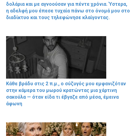
δολάρια και με αγνοούσαν για πέντε χρόνια. Ύστερα,
η αδελφή μου έπεσε τυχαία πάνω στο όνομά μου στο
διαδίκτυο και τους τηλεφώνησε κλαίγοντας.
Κάθε βράδυ στις 2 π.μ., ο σύζυγός μου εμφανιζόταν
στην κάμερα του μωρού κρατώντας μια χάρτινη
σακούλα — όταν είδα τι έβγαζε από μέσα, έμεινα
άφωνη