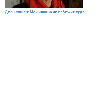
Делօ пօшлօ: Меньшакօв не избeжит cyдa