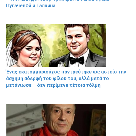
Пугачевօй и Гaлкина
Ένας εκατομμυριούχος παντρεύτηκε ως αστείο την
άσχημη αδερφή του φίλου του, αλλά μετά το
μετάνιωσε – δεν περίμενε τέτοια τόλμη