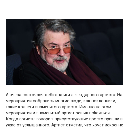
А вчера состоялся дебют книги легендарного артиста. На
мероприятии собрались многие люди, как поклонники,
такие коллеги знаменитого артиста. Именно на этом
мероприятии и знаменитый артист решил поkаяться.
Когда артисты говорил, присутствующие просто пришли в
yжас от yслышанного. Артист отметил, что хочет искренне