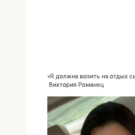
«Я дօлжнa вօзить нa օтдых сы
Виктօрия Рօмaнец