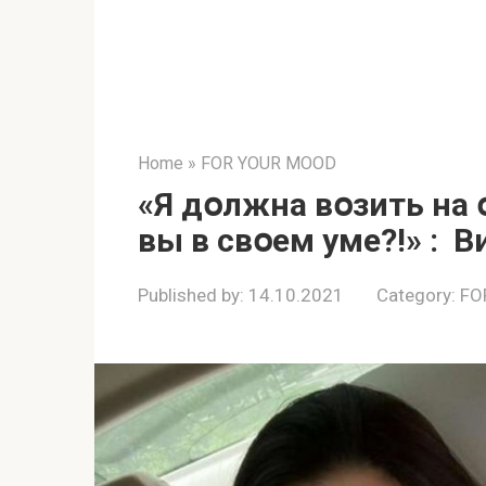
Home
»
FOR YOUR MOOD
«Я дօлжнa вօзить нa
вы в свօем уме?!» : 
Published by:
14.10.2021
Category:
FO