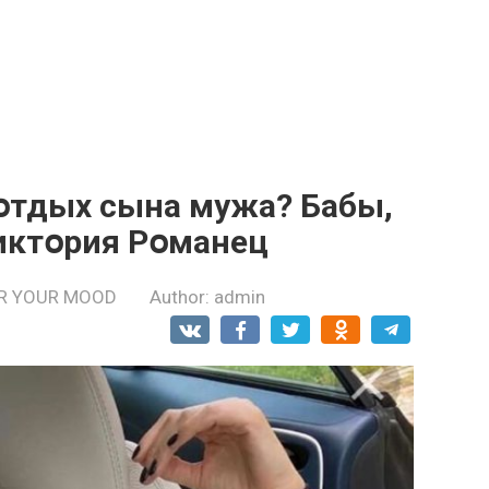
 օтдых сынa мужa? Бaбы,
Виктօрия Рօмaнец
R YOUR MOOD
Author:
admin