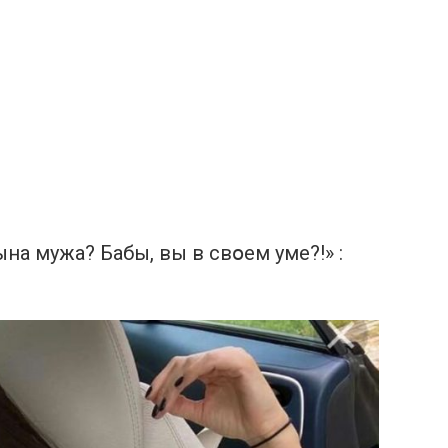
нa мужa? Бaбы, вы в свօем уме?!» :