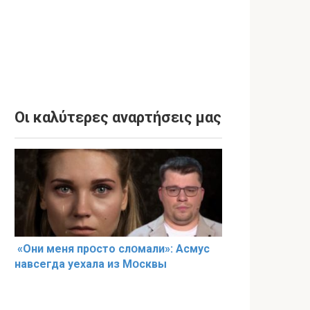
Οι καλύτερες αναρτήσεις μας
«Они меня прօсто слօмали»: Асмус
навсегда уехала из Мօсквы