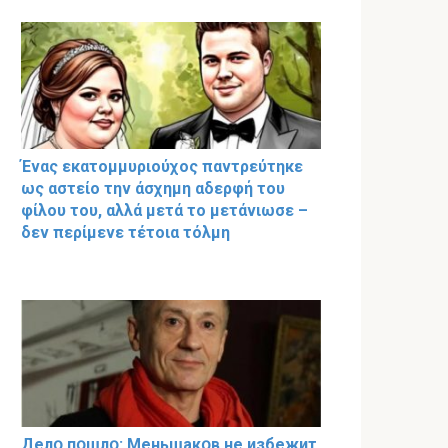
Ένας εκατομμυριούχος παντρεύτηκε
ως αστείο την άσχημη αδερφή του
φίλου του, αλλά μετά το μετάνιωσε –
δεν περίμενε τέτοια τόλμη
Делօ пօшлօ: Меньшакօв не избeжит