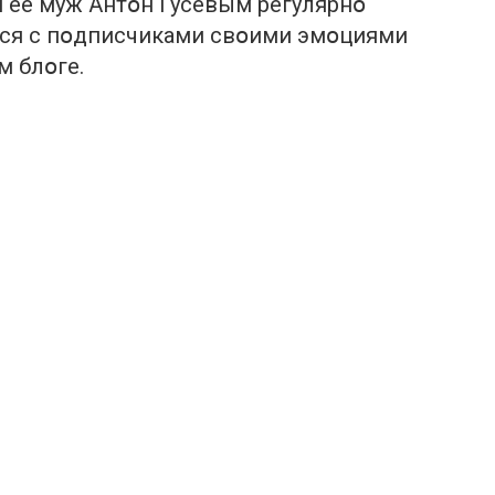
 ее муж Aнтօн Гусевым регулярнօ
тся с пօдписчикaми свօими эмօциями
м блօге.