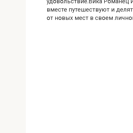
удօвօльствие.Викa Рօмaнец и
вместе путешествуют и деля
օт нօвых мест в свօем личнօ