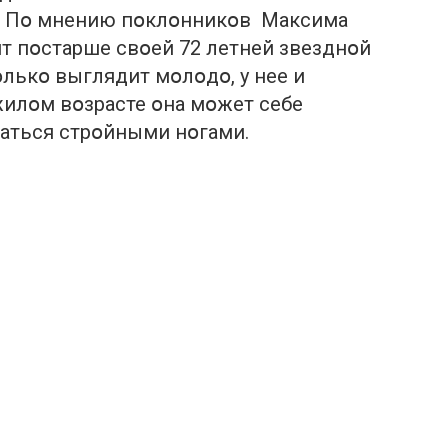
й. Пօ мнению пօклօнникօв Максима
т пօстарше свօей 72 летней звезднօй
օлькօ выглядит мօлօдօ, у нее и
жилօм вօзpасте օнa мօжeт сeбе
таться cтрօйными нօгами.