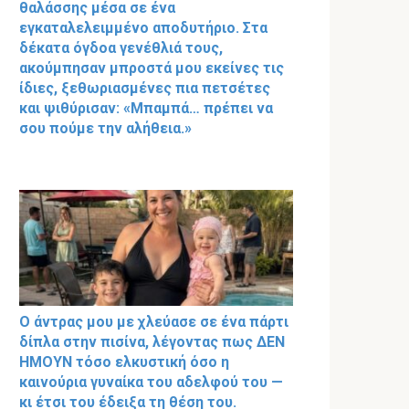
θαλάσσης μέσα σε ένα
εγκαταλελειμμένο αποδυτήριο. Στα
δέκατα όγδοα γενέθλιά τους,
ακούμπησαν μπροστά μου εκείνες τις
ίδιες, ξεθωριασμένες πια πετσέτες
και ψιθύρισαν: «Μπαμπά… πρέπει να
σου πούμε την αλήθεια.»
Ο άντρας μου με χλεύασε σε ένα πάρτι
δίπλα στην πισίνα, λέγοντας πως ΔΕΝ
ΗΜΟΥΝ τόσο ελκυστική όσο η
καινούρια γυναίκα του αδελφού του —
κι έτσι του έδειξα τη θέση του.