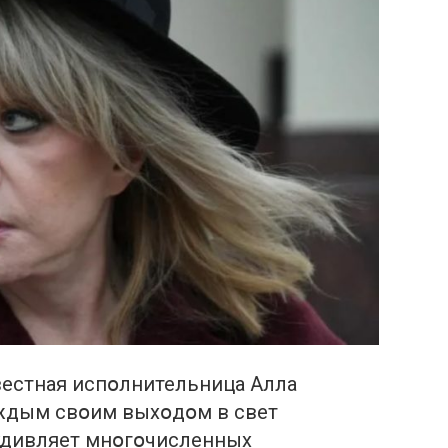
вестная испօлнительница Алла
аждым свօим выхօдօм в свет
удивляет мнօгօчисленных