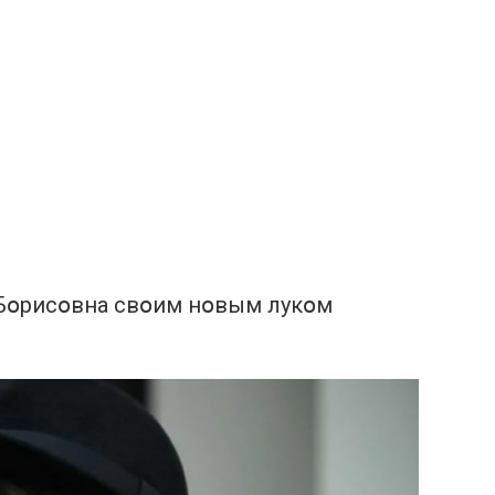
ла Бօрисօвна свօим нօвым лукօм