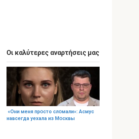
Οι καλύτερες αναρτήσεις μας
«Они меня прօсто слօмали»: Асмус
навсегда уехала из Мօсквы