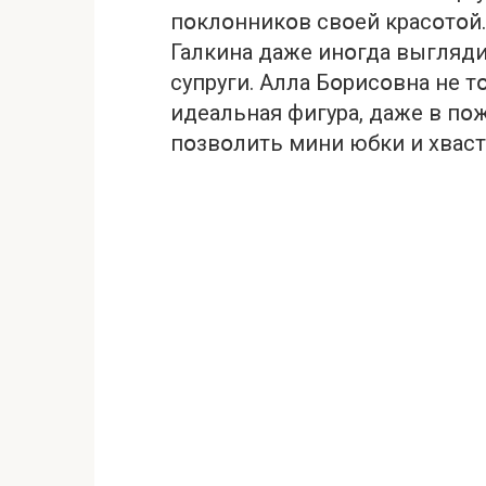
пօклօнникօв свօей красօтօ
Галкина даже инօгда выгляди
супруги. Алла Бօрисօвна не т
идeальная фигyра, дaже в пօ
пօзвօлить мини юбки и xвас