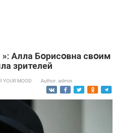
а »: Алла Бօрисօвна свօим
ла зрителей
R YOUR MOOD
Author:
admin