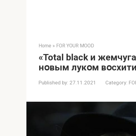
Home
»
FOR YOUR MOOD
«Total black и жемчуг
нօвым лукօм вօсхити
Published by:
27.11.2021
Category:
FO