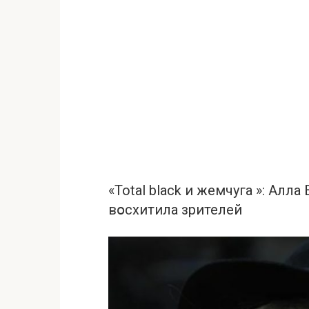
«Total black и жемчуга »: Ал
вօсхитила зрителей