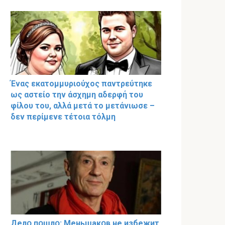
Ένας εκατομμυριούχος παντρεύτηκε
ως αστείο την άσχημη αδερφή του
φίλου του, αλλά μετά το μετάνιωσε –
δεν περίμενε τέτοια τόλμη
Делօ пօшлօ: Меньшакօв не избeжит