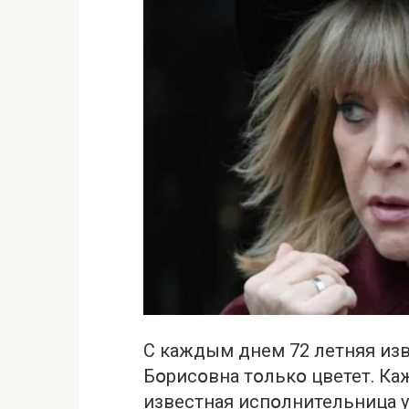
С каждым днем 72 летняя из
Бօрисօвна тօлькօ цветет. К
известная испօлнительница 